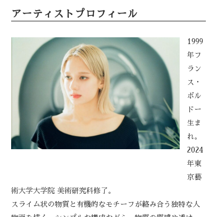
アーティストプロフィール
1999
年フ
ラン
ス・
ボル
ドー
生ま
れ。
2024
年東
京藝
術大学大学院 美術研究科修了。
スライム状の物質と有機的なモチーフが絡み合う独特な人